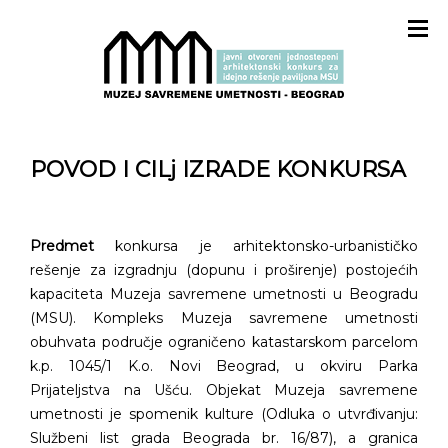
POVOD I CILj IZRADE KONKURSA
Predmet
konkursa je arhitektonsko-urbanističko
rešenje za izgradnju (dopunu i proširenje) postojećih
kapaciteta Muzeja savremene umetnosti u Beogradu
(MSU). Kompleks Muzeja savremene umetnosti
obuhvata područje ograničeno katastarskom parcelom
k.p. 1045/1 K.o. Novi Beograd, u okviru Parka
Prijateljstva na Ušću. Objekat Muzeja savremene
umetnosti je spomenik kulture (Odluka o utvrđivanju:
Službeni list grada Beograda br. 16/87), a granica