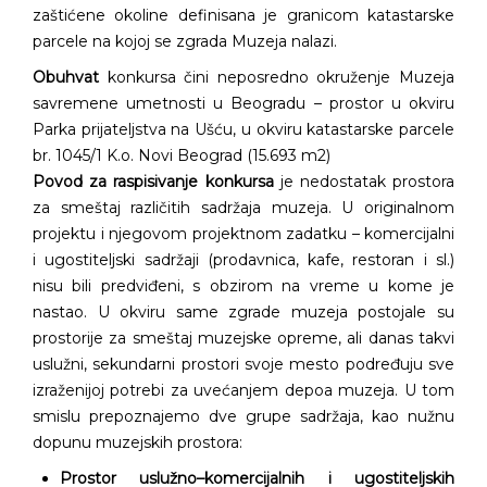
zaštićene okoline definisana je granicom katastarske
parcele na kojoj se zgrada Muzeja nalazi.
Obuhvat
konkursa čini neposredno okruženje Muzeja
savremene umetnosti u Beogradu – prostor u okviru
Parka prijateljstva na Ušću, u okviru katastarske parcele
br. 1045/1 K.o. Novi Beograd (15.693 m2)
Povod za raspisivanje konkursa
je nedostatak prostora
za smeštaj različitih sadržaja muzeja. U originalnom
projektu i njegovom projektnom zadatku – komercijalni
i ugostiteljski sadržaji (prodavnica, kafe, restoran i sl.)
nisu bili predviđeni, s obzirom na vreme u kome je
nastao. U okviru same zgrade muzeja postojale su
prostorije za smeštaj muzejske opreme, ali danas takvi
uslužni, sekundarni prostori svoje mesto podređuju sve
izraženijoj potrebi za uvećanjem depoa muzeja. U tom
smislu prepoznajemo dve grupe sadržaja, kao nužnu
dopunu muzejskih prostora:
Prostor uslužno–komercijalnih i ugostiteljskih