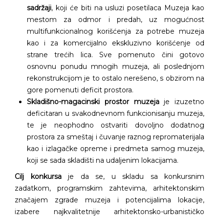
sadržaji
, koji će biti na usluzi posetilaca Muzeja kao
mestom za odmor i predah, uz mogućnost
multifunkcionalnog korišćenja za potrebe muzeja
kao i za komercijalno ekskluzivno korišćenje od
strane trećih lica. Sve pomenuto čini gotovo
osnovnu ponudu mnogih muzeja, ali poslednjom
rekonstrukcijom je to ostalo nerešeno, s obzirom na
gore pomenuti deficit prostora.
Skladišno-magacinski prostor muzeja
je izuzetno
deficitaran u svakodnevnom funkcionisanju muzeja,
te je neophodno ostvariti dovoljno dodatnog
prostora za smeštaj i čuvanje raznog repromaterijala
kao i izlagačke opreme i predmeta samog muzeja,
koji se sada skladišti na udaljenim lokacijama.
Cilj konkursa
je da se, u skladu sa konkursnim
zadatkom, programskim zahtevima, arhitektonskim
značajem zgrade muzeja i potencijalima lokacije,
izabere najkvalitetnije arhitektonsko-urbanističko