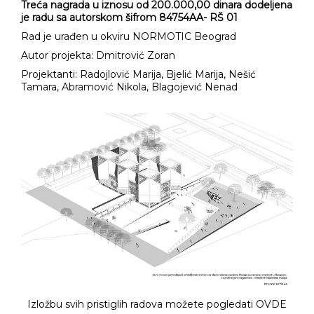
Treća nagrada u iznosu od 20
0.000,00 dinara dodeljena
je radu sa autorskom šifrom 84754AA- RŠ 01
Rad je urađen u okviru NORMOTIC Beograd
Autor projekta: Dmitrović Zoran
Projektanti: Radojlović Marija, Bjelić Marija, Nešić
Tamara, Abramović Nikola, Blagojević Nenad
Izložbu svih pristiglih radova možete pogledati
OVDE