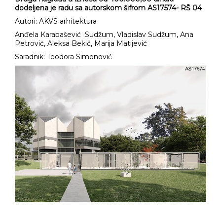
dodeljena je radu sa autorskom šifrom AS17574- RŠ 04
Autori: AKVS arhitektura
Anđela Karabašević Sudžum, Vladislav Sudžum, Ana
Petrović, Aleksa Bekić, Marija Matijević
Saradnik: Teodora Simonović