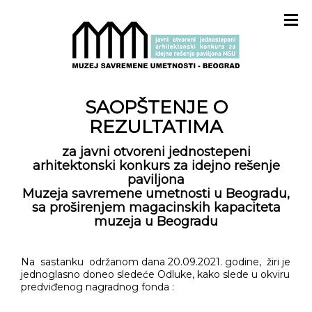
SAOPŠTENJE O
REZULTATIMA
za javni otvoreni jednostepeni
arhitektonski konkurs za idejno rešenje
paviljona
Muzeja savremene umetnosti u Beogradu,
sa proširenjem magacinskih kapaciteta
muzeja u Beogradu
Na sastanku održanom dana 20.09.2021. godine, žiri je
jednoglasno doneo sledeće Odluke, kako slede u okviru
predviđenog nagradnog fonda :