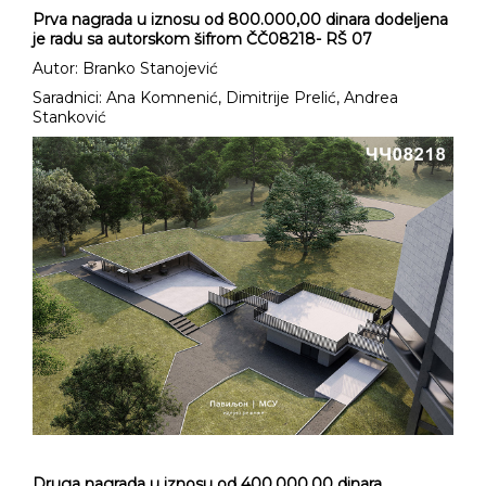
Prva nagrada u iznosu od 8
00.000,00 dinara dodeljena
je radu sa autorskom šifrom ČČ08218- RŠ 07
Autor: Branko Stanojević
Saradnici: Ana Komnenić, Dimitrije Prelić, Andrea
Stanković
Druga nagrada u iznosu od 40
0.000,00 dinara